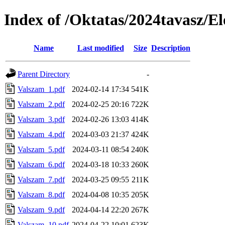
Index of /Oktatas/2024tavasz/E
Name
Last modified
Size
Description
Parent Directory
-
Valszam_1.pdf
2024-02-14 17:34
541K
Valszam_2.pdf
2024-02-25 20:16
722K
Valszam_3.pdf
2024-02-26 13:03
414K
Valszam_4.pdf
2024-03-03 21:37
424K
Valszam_5.pdf
2024-03-11 08:54
240K
Valszam_6.pdf
2024-03-18 10:33
260K
Valszam_7.pdf
2024-03-25 09:55
211K
Valszam_8.pdf
2024-04-08 10:35
205K
Valszam_9.pdf
2024-04-14 22:20
267K
Valszam_10.pdf
2024-04-22 10:01
623K