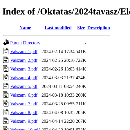
Index of /Oktatas/2024tavasz/E
Name
Last modified
Size
Description
Parent Directory
-
Valszam_1.pdf
2024-02-14 17:34
541K
Valszam_2.pdf
2024-02-25 20:16
722K
Valszam_3.pdf
2024-02-26 13:03
414K
Valszam_4.pdf
2024-03-03 21:37
424K
Valszam_5.pdf
2024-03-11 08:54
240K
Valszam_6.pdf
2024-03-18 10:33
260K
Valszam_7.pdf
2024-03-25 09:55
211K
Valszam_8.pdf
2024-04-08 10:35
205K
Valszam_9.pdf
2024-04-14 22:20
267K
Valszam_10.pdf
2024-04-22 10:01
623K