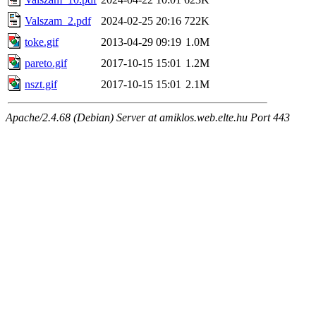
Valszam_2.pdf
2024-02-25 20:16
722K
toke.gif
2013-04-29 09:19
1.0M
pareto.gif
2017-10-15 15:01
1.2M
nszt.gif
2017-10-15 15:01
2.1M
Apache/2.4.68 (Debian) Server at amiklos.web.elte.hu Port 443