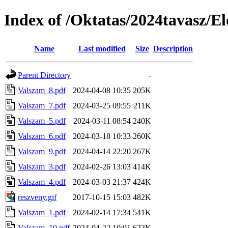
Index of /Oktatas/2024tavasz/E
Name
Last modified
Size
Description
Parent Directory
-
Valszam_8.pdf
2024-04-08 10:35
205K
Valszam_7.pdf
2024-03-25 09:55
211K
Valszam_5.pdf
2024-03-11 08:54
240K
Valszam_6.pdf
2024-03-18 10:33
260K
Valszam_9.pdf
2024-04-14 22:20
267K
Valszam_3.pdf
2024-02-26 13:03
414K
Valszam_4.pdf
2024-03-03 21:37
424K
reszveny.gif
2017-10-15 15:03
482K
Valszam_1.pdf
2024-02-14 17:34
541K
Valszam_10.pdf
2024-04-22 10:01
623K